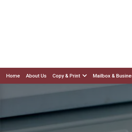
Home
About Us
Copy & Print
Mailbox & Busin