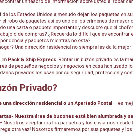
encontrar un tesoro de información sobre usted al robar ca
al de los Estados Unidos a menudo dejan los paquetes en su 
 el robo de paquetes así es uno de los crímenes de mayor c
o una carta o paquete importante y descubre que el chofer 
rabajo o de compras? ¿Recuerda lo difícil que es encontrar
espondencia y paquetes mientras no está?
gar? Una dirección residencial no siempre les da la mejor i
o en
Pack & Ship Express
. Rentar un buzón privado es la ma
res de pequeños negocios y negocios en casa han usado lo
danos privados los usan por su seguridad, protección y con
uzón Privado?
e una dirección residencial o un Apartado Postal
– es mej
artas- Nuestra área de buzones está bien alumbrada y s
– Nosotros aceptamos los paquetes y los enviamos desde la 
ntrega otra vez! Nosotros firmaremos por sus paquetes y l